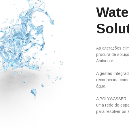
Wate
Solu
As alterações clim
procura de soluçõ
Ambiente.
A gestão Integra
reconhecida como
água.
A POLYWASSER – 
uma rede de espe
para resolver os 