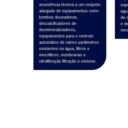
assistência técnica a um conjunto
exp
alargado de equipamentos como
agu
bombas doseadoras,
de 
descalcificadores de
e d
desmineralizadores,
nec
equipamentos para o controlo
automático de vários parâmetros
existentes na água, filtros e
microfiltros, membranas e
ultrafiltração filtração e osmose.