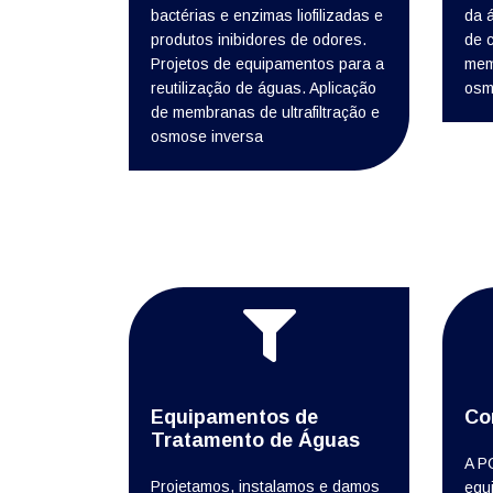
bactérias e enzimas liofilizadas e
da 
produtos inibidores de odores.
de c
Projetos de equipamentos para a
memb
reutilização de águas. Aplicação
osm
de membranas de ultrafiltração e
osmose inversa
Equipamentos de
Co
Tratamento de Águas
A P
Projetamos, instalamos e damos
equ